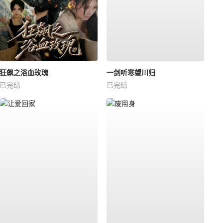
狂飙之浴血玫瑰
一剑听寒望川归
已完结
已完结