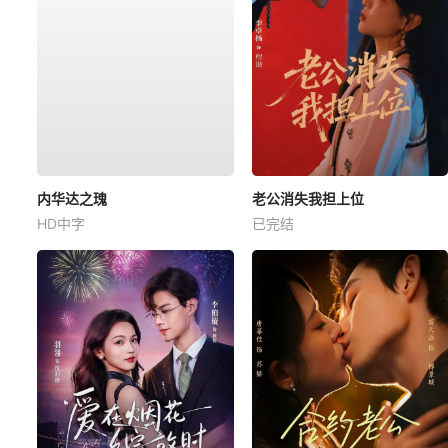
内华达之瑰
老公消失我担上位
HD中字
已完结