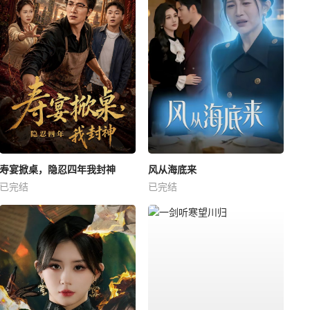
寿宴掀桌，隐忍四年我封神
风从海底来
已完结
已完结