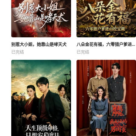
别惹大小姐，她靠山是哮天犬
八朵金花有福，六零猎户爹进山挖宝藏
已完结
已完结