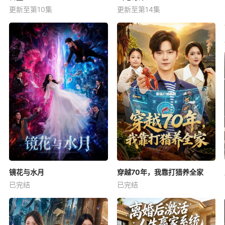
更新至第10集
更新至第14集
镜花与水月
穿越70年，我靠打猎养全家
已完结
已完结