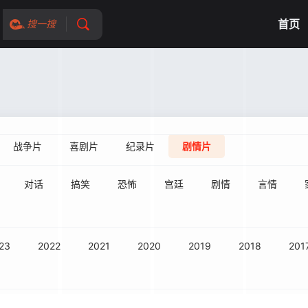
首页
搜一搜
战争片
喜剧片
纪录片
剧情片
对话
搞笑
恐怖
宫廷
剧情
言情
23
2022
2021
2020
2019
2018
201