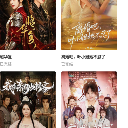
昭华复
离婚吧，叶小姐她不忍了
已完结
已完结