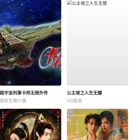
超宇宙刑事卡邦无限外传
公主坡之人生无憾
更新至第01集
HD国语