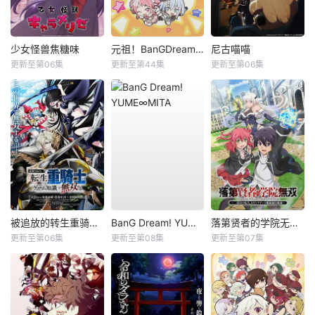
少女怪兽焦糖味
元祖！BanGDream酱
尼古喵喵
更新至第06集
更新至第44集
更新至第06集
被追放的转生重骑士用游戏知识开无双
BanG Dream! YUME∞MITA
落第贤者的学院无双第二回转生，S等级作弊魔术师冒险记
更新至第06集
更新至第08集
更新至第07集