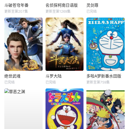
斗破苍穹年番
名侦探柯南日语版
灵剑尊
更新至第207集
更新至第1269集
已完结
绝世武魂
斗罗大陆
多啦A梦新番水田版
已完结
已完结
更新至第759集