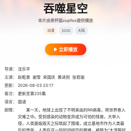
吞噬星空
本片由茶杯狐cupfox提供播放
动漫
2020
大陆
立即播放
导演：
沈乐平
主演：
赵乾景
谢莹
宋国庆
黄进则
张若瑜
更新：
2026-08-03 23:17
备注：
更新至第235集
语言：
国语
剧情：
某一天，地球上出现了不明来由的RR病毒，将世界卷入
灾难之中。受到感染的动物变异成为可怕的怪兽，大举入
侵，人类面临毁灭之际筑起了围墙，成立基地市作为人类最
后的堡垒。人类在这一段时间经历的磨难，被称为“大涅槃时