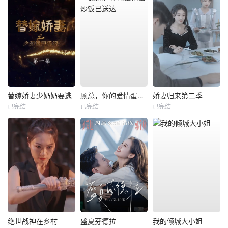
替嫁娇妻少奶奶要逃
顾总，你的爱情蛋炒饭已送达
娇妻归来第二季
已完结
已完结
已完结
绝世战神在乡村
盛夏芬德拉
我的倾城大小姐