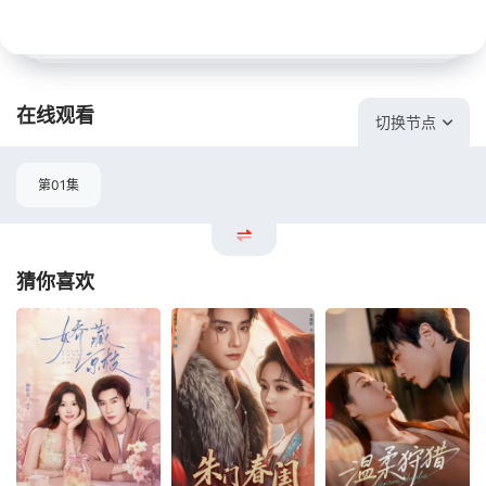
在线观看
切换节点
第01集
猜你喜欢