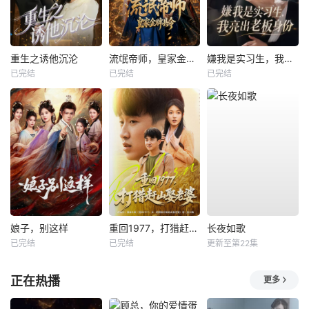
重生之诱他沉沦
流氓帝师，皇家金牌县令
嫌我是实习生，我亮出老板身份
已完结
已完结
已完结
娘子，别这样
重回1977，打猎赶山娶老婆
长夜如歌
已完结
已完结
更新至第22集
正在热播
更多