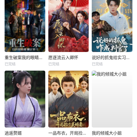
重生破案我的眼睛能锁定凶手
愿逐流云入卿怀
说好的抓鬼给实习证明，咋成判官了
已完结
已完结
已完结
逍遥赘婿
一品布衣，开局捡个美娇妻
我的倾城大小姐