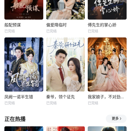
般配预谋
偏爱降临时
傅先生的掌心娇
已完结
已完结
已完结
凤阙一诺半生错
秦爷，领个证先
我家娘子，不对劲第四季
已完结
已完结
已完结
正在热播
更多