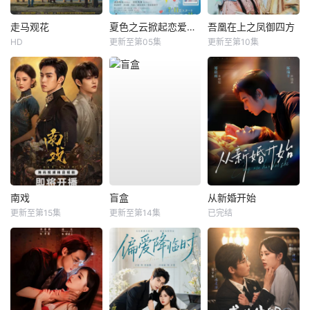
走马观花
夏色之云掀起恋爱与风暴
吾凰在上之凤御四方
HD
更新至第05集
更新至第10集
南戏
盲盒
从新婚开始
更新至第15集
更新至第14集
已完结