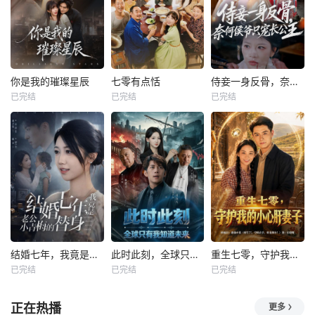
你是我的璀璨星辰
七零有点恬
侍妾一身反骨，奈何侯爷只宠长公主
已完结
已完结
已完结
结婚七年，我竟是老公小青梅的替身
此时此刻，全球只有我知道未来
重生七零，守护我的小心肝妻子
已完结
已完结
已完结
正在热播
更多