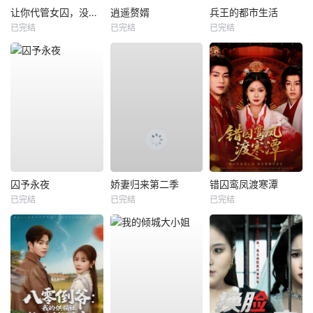
让你代管女囚，没让你称帝啊
逍遥赘婿
兵王的都市生活
已完结
已完结
已完结
囚予永夜
娇妻归来第二季
错囚鸾凤渡寒潭
已完结
已完结
已完结