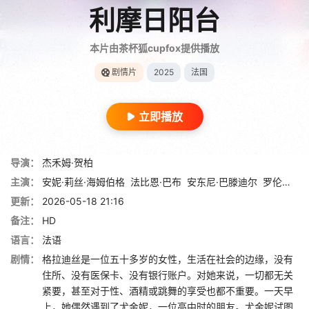
利摩日阳台
本片由茶杯狐cupfox提供播放
剧情片
2025
法国
立即播放
导演：
杰禾姆·贺柏
主演：
安妮·莉丝·海姆伯格
法比恩·巴布
安东尼·巴滕迪尔
罗伦纳·席琳
更新：
2026-05-18 21:16
备注：
HD
语言：
法语
剧情：
格拉迪丝是一位五十多岁的女性，生活在社会的边缘，没有
住所、没有医保卡、没有银行账户。对她来说，一切都无关
紧要，甚至对于性、酒精或跳舞的享受也都不重要。一天早
上，她偶然遇到了尤金妮，一位高中时的朋友。尤金妮试图