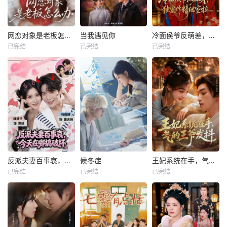
网恋对象是老板怎么办
当我遇见你
冷面侯爷反萌差，独宠作精继室啦
已完结
已完结
已完结
反派夫妻百事哀，今天在哪搞破坏
候冬症
王妃系统在手，气的王爷发抖
已完结
已完结
已完结