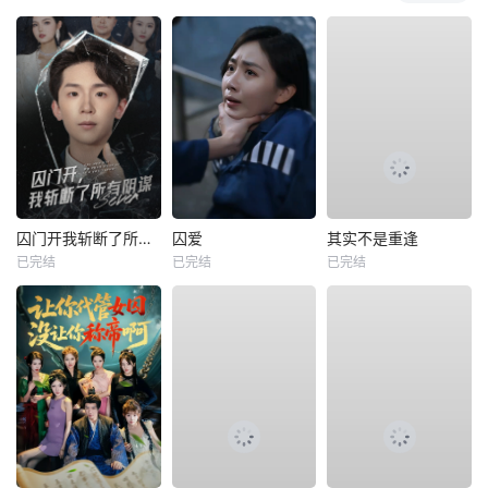
囚门开我斩断了所有阴谋
囚爱
其实不是重逢
已完结
已完结
已完结