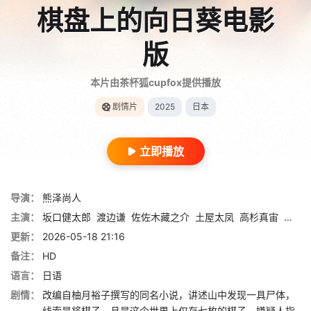
棋盘上的向日葵电影
版
本片由茶杯狐cupfox提供播放
剧情片
2025
日本
立即播放
导演：
熊泽尚人
主演：
坂口健太郎
渡边谦
佐佐木藏之介
土屋太凤
高杉真宙
音尾
更新：
2026-05-18 21:16
备注：
HD
语言：
日语
剧情：
改编自柚月裕子撰写的同名小说，讲述山中发现一具尸体，
线索是将棋子，且是这个世界上仅存七枚的棋子。嫌疑人指