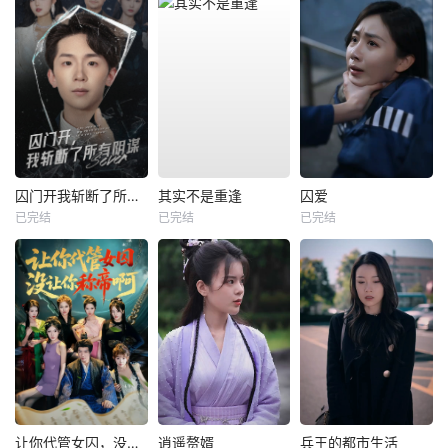
囚门开我斩断了所有阴谋
其实不是重逢
囚爱
已完结
已完结
已完结
让你代管女囚，没让你称帝啊
逍遥赘婿
兵王的都市生活