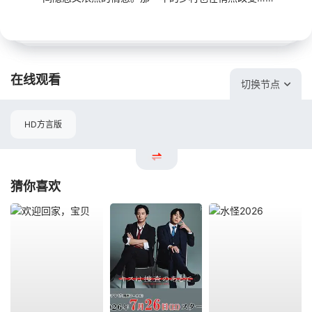
在线观看
切换节点
HD方言版
猜你喜欢