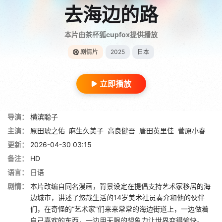
去海边的路
本片由茶杯狐cupfox提供播放
剧情片
2025
日本
立即播放
导演：
横滨聪子
主演：
原田琥之佑
麻生久美子
高良健吾
唐田英里佳
菅原小春
更新：
2026-04-30 03:15
备注：
HD
语言：
日语
剧情：
本片改编自同名漫画，背景设定在提倡支持艺术家移居的海
边城市，讲述了悠哉生活的14岁美术社员奏介和他的伙伴
们，在奇怪的“艺术家”们来来常常的海边街道上，一边做着
自己喜欢的东西，一边用无限的想象力让世界变得愉快。