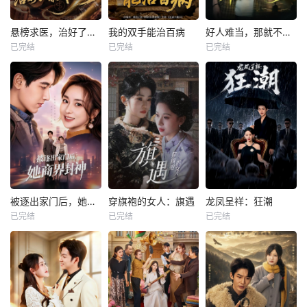
悬榜求医，治好了嫌我是乞丐
我的双手能治百病
好人难当，那就不当了
已完结
已完结
已完结
被逐出家门后，她商界封神
穿旗袍的女人：旗遇
龙凤呈祥：狂潮
已完结
已完结
已完结