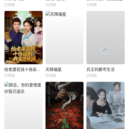
已完结
已完结
已完结
给老婆花钱十倍返利，我富可敌国
天降福星
兵王的都市生活
已完结
已完结
已完结